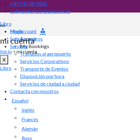
+971 45 08 7000
cs@newhorizontransport.ae
Libro
My Account
Hogar
Sobre nosotros
Acceso
mi cuenta
Services
My Bookings
Inicio
> mi cuenta
Traslados al aeropuerto
X
Servicios Corporativos
Libro
Transporte de Eventos
Disposición por hora
Servicios de ciudad a ciudad
Contacta con nosotros
Español
Inglés
Francés
Alemán
Ruso