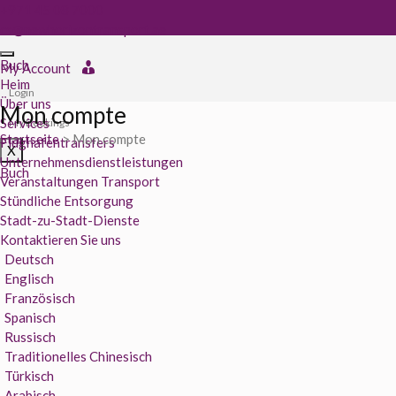
+971 45 08 7000
cs@newhorizontransport.ae
Buch
My Account
Heim
Login
Über uns
Mon compte
Services
My Bookings
Startseite
> Mon compte
Flughafentransfers
X
Unternehmensdienstleistungen
Buch
Veranstaltungen Transport
Stündliche Entsorgung
Stadt-zu-Stadt-Dienste
Kontaktieren Sie uns
Deutsch
Englisch
Französisch
Spanisch
Russisch
Traditionelles Chinesisch
Türkisch
Arabisch