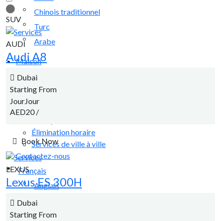
Chinois traditionnel
SUV
Turc
Arabe
AUDI
Audi A8
Maison
À propos de nous
Dubai
Services
Starting From
Transferts aéroport
JourJour
Services corporatifs
AED20
/
Transports Événementiels
Élimination horaire
Book Now
Services de ville à ville
Contactez-nous
LEXUS
Français
Lexus ES 300H
Anglais
Allemand
Dubai
Starting From
Espagnol