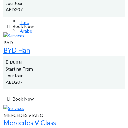
JourJour
Russe
AED20
/
Chinois traditionnel
Turc
Book Now
Arabe
BYD
BYD Han
Dubai
Starting From
JourJour
AED20
/
Book Now
MERCEDES VIANO
Mercedes V Class