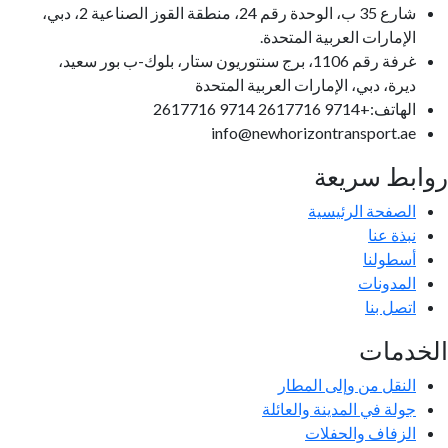
شارع 35 ب، الوحدة رقم 24، منطقة القوز الصناعية 2، دبي،
الإمارات العربية المتحدة.
غرفة رقم 1106، برج سنتوريون ستار، بلوك-ب بور سعيد،
ديرة، دبي، الإمارات العربية المتحدة
الهاتف:+9714 2617716 9714 2617716
info@newhorizontransport.ae
روابط سريعة
الصفحة الرئيسية
نبذة عنا
أسطولنا
المدونات
اتصل بنا
الخدمات
النقل من وإلى المطار
جولة في المدينة والعائلة
الزفاف والحفلات