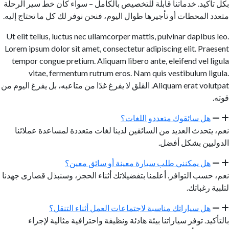
بكل تأكيد. خدماتنا قابلة للتخصيص بالكامل – سواء كان خط سير الرحلة
متعدد المحطات أو تأجيرها طوال اليوم، فنحن نوفر لك كل ما تحتاج إليه.
Ut elit tellus, luctus nec ullamcorper mattis, pulvinar dapibus leo.
Lorem ipsum dolor sit amet, consectetur adipiscing elit. Praesent
tempor congue pretium. Aliquam libero ante, eleifend vel ligula
vitae, fermentum rutrum eros. Nam quis vestibulum ligula.
Aliquam erat volutpat. القلق لا يفرغ غدًا من متاعبه، بل يفرغ اليوم من
قوته.
هل سائقوك متعددو اللغات؟
نعم، يتحدث العديد من السائقين لدينا لغات متعددة لمساعدة عملائنا
الدوليين بشكل أفضل.
هل يمكنني طلب سيارة معينة أو سائق معين؟
نعم، حسب التوافر. أعلمنا بتفضيلاتك أثناء الحجز، وسنبذل قصارى جهدنا
لتلبية رغباتك.
هل سياراتك مناسبة لاجتماعات العمل أثناء التنقل؟
بالتأكيد. توفر سياراتنا بيئة هادئة ونظيفة واحترافية مثالية لإجراء